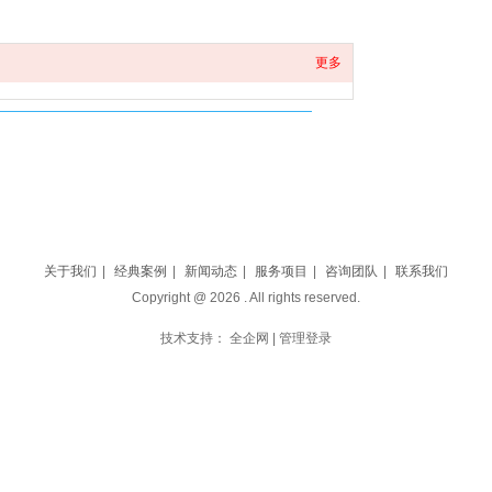
更多
关于我们
|
经典案例
|
新闻动态
|
服务项目
|
咨询团队
|
联系我们
Copyright @
2026
. All rights reserved.
技术支持：
全企网
|
管理登录