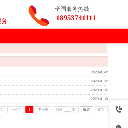
全国服务热线：
18953741111
服务
2020-01-09
2020-01-09
2020-01-09
2020-01-09
页
上一页
1
下一页
跳转
页
确定
尾页