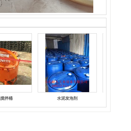
式搅拌桶
水泥发泡剂
连续