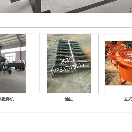
续搅拌机
油缸
立